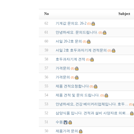
No
Subject
62
기계값 문의요. 26-2
(1)
61
안녕하세요. 문의드립니다.
(1)
60
서일 20-2호 문의
(1)
59
서일 2호 호두과자기계 견적문의
(1)
58
호두과자기계 견적
(1)
57
가격문의
(1)
56
가격문의
(1)
55
제품 견적요청합니다
(1)
54
제품 견적 및 문의 드립니다.
(1)
53
안녕하세요, 건강 베이커리업체입니다. 호두…
(1)
52
삼양식품 입니다. 견적과 설비 사양자료 의뢰…
51
수원
50
제품가격 문의