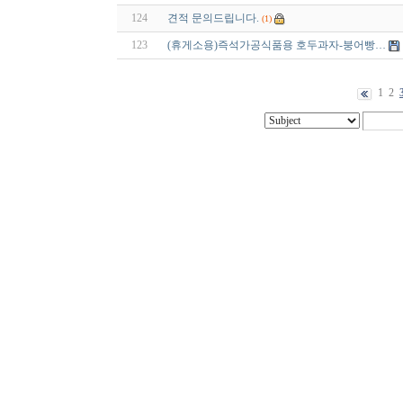
124
견적 문의드립니다.
(1)
123
(휴게소용)즉석가공식품용 호두과자-붕어빵…
1
2